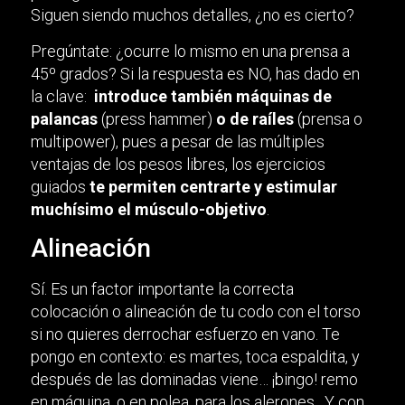
Siguen siendo muchos detalles, ¿no es cierto?
Pregúntate: ¿ocurre lo mismo en una prensa a
45º grados? Si la respuesta es NO, has dado en
la clave:
introduce también máquinas de
palancas
(press hammer)
o de raíles
(prensa o
multipower), pues a pesar de las múltiples
ventajas de los pesos libres, los ejercicios
guiados
te permiten centrarte y estimular
muchísimo el músculo-objetivo
.
Alineación
Sí. Es un factor importante la correcta
colocación o alineación de tu codo con el torso
si no quieres derrochar esfuerzo en vano. Te
pongo en contexto: es martes, toca espaldita, y
después de las dominadas viene… ¡bingo! remo
en máquina, o en polea, para los alerones. Y con