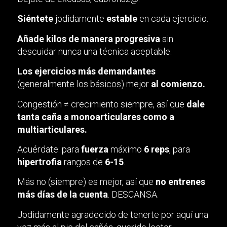
Siéntete
jodidamente
estable
en cada ejercicio.
Añade kilos de manera progresiva
sin
descuidar nunca una técnica aceptable.
Los ejercicios más demandantes
(generalmente los básicos) mejor
al comienzo.
Congestión ≠ crecimiento siempre, así que
dale
tanta caña a monoarticulares como a
multiarticulares.
Acuérdate: para
fuerza
máximo
6 reps
, para
hipertrofia
rangos de
6-15
.
Más no (siempre) es mejor, así que
no entrenes
más días de la cuenta
. DESCANSA.
Jodidamente agradecido de tenerte por aquí una